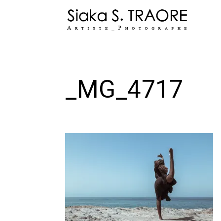
Skip
to
content
_MG_4717