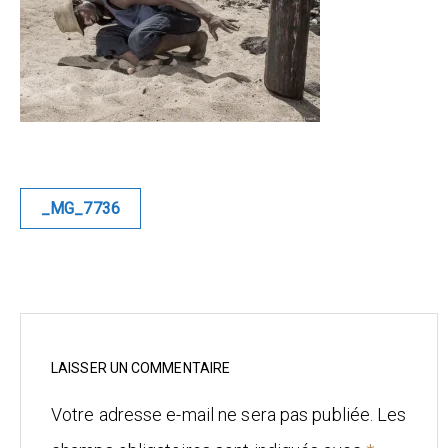
Blue
Equilibre
Renaissance
Afrofuturiste
Navigation
_MG_7736
de
Sunustreet
l’article
COMMERCIAL
Fashion
Culinaire
LAISSER UN COMMENTAIRE
Votre adresse e-mail ne sera pas publiée.
Les
Industrielle