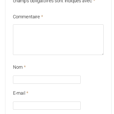
champs obligatoires sont indiqués avec
*
Mariage
Commentaire
*
Architecture
CONTACT
Nom
*
E-mail
*