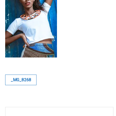
Blue
Equilibre
Renaissance
Afrofuturiste
Sunustreet
COMMERCIAL
Navigation
_MG_8268
de
Fashion
l’article
Culinaire
Industrielle