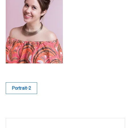
Blue
Equilibre
Renaissance
Afrofuturiste
Sunustreet
COMMERCIAL
Navigation
Portrait-2
de
Fashion
l’article
Culinaire
Industrielle