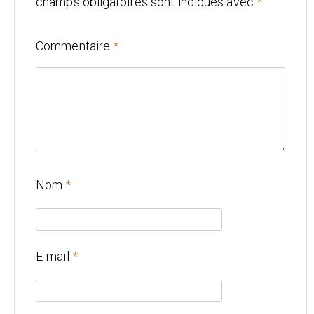
champs obligatoires sont indiqués avec
*
Mariage
Commentaire
*
Architecture
CONTACT
Nom
*
E-mail
*