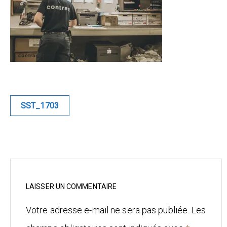
Blue
Equilibre
Renaissance
Afrofuturiste
Navigation
SST_1703
de
Sunustreet
l’article
COMMERCIAL
Fashion
Culinaire
LAISSER UN COMMENTAIRE
Votre adresse e-mail ne sera pas publiée.
Les
Industrielle