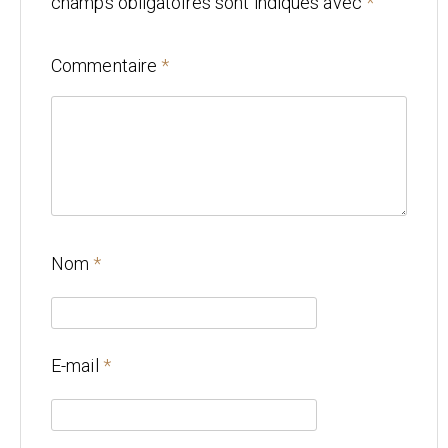
champs obligatoires sont indiqués avec
*
Mariage
Commentaire
*
Architecture
CONTACT
Nom
*
E-mail
*