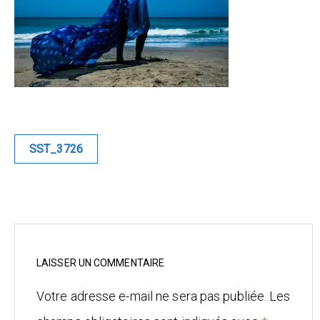
Blue
Equilibre
Renaissance
Afrofuturiste
Navigation
SST_3726
de
Sunustreet
l’article
COMMERCIAL
Fashion
Culinaire
LAISSER UN COMMENTAIRE
Votre adresse e-mail ne sera pas publiée.
Les
Industrielle