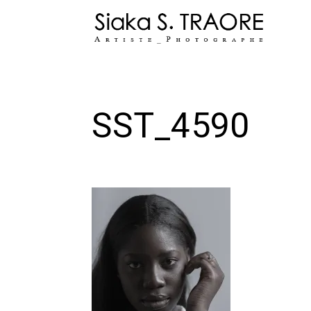
Skip
to
content
SST_4590