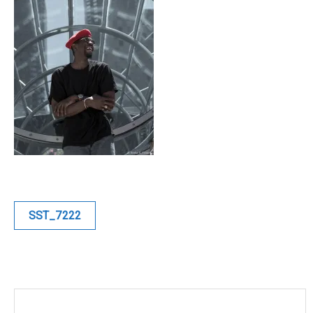
Blue
Equilibre
Renaissance
Afrofuturiste
Sunustreet
COMMERCIAL
Navigation
SST_7222
de
Fashion
l’article
Culinaire
Industrielle