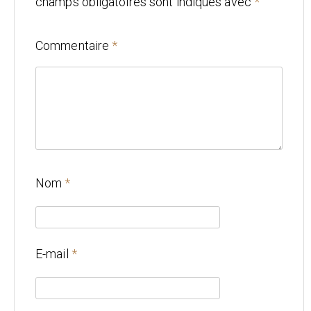
champs obligatoires sont indiqués avec
*
Mariage
Commentaire
*
Architecture
CONTACT
Nom
*
E-mail
*