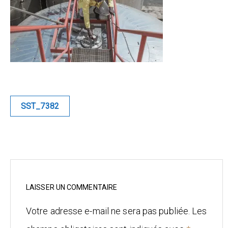
Blue
Equilibre
Renaissance
Afrofuturiste
Navigation
SST_7382
de
Sunustreet
l’article
COMMERCIAL
Fashion
Culinaire
LAISSER UN COMMENTAIRE
Votre adresse e-mail ne sera pas publiée.
Les
Industrielle