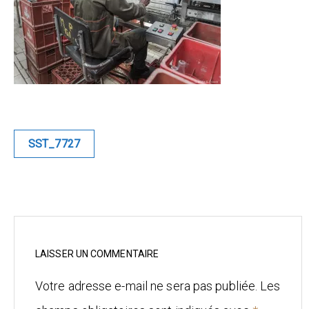
Blue
Equilibre
Renaissance
Afrofuturiste
Navigation
SST_7727
de
Sunustreet
l’article
COMMERCIAL
Fashion
Culinaire
LAISSER UN COMMENTAIRE
Votre adresse e-mail ne sera pas publiée.
Les
Industrielle