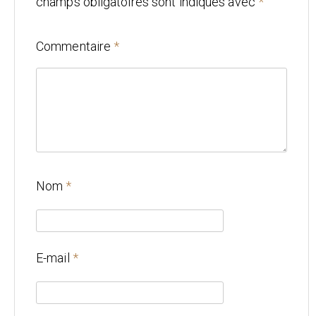
champs obligatoires sont indiqués avec
*
Mariage
Commentaire
*
Architecture
CONTACT
Nom
*
E-mail
*