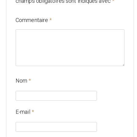
champs obligatoires sont indiqués avec
*
Mariage
Commentaire
*
Architecture
CONTACT
Nom
*
E-mail
*