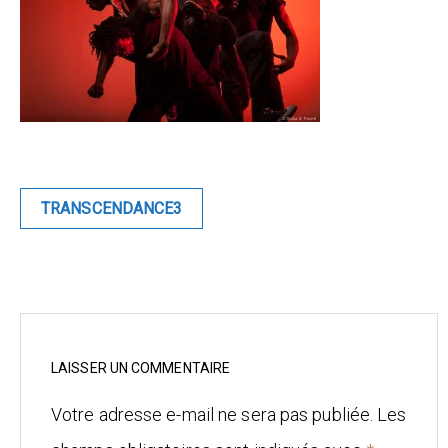
Blue
Equilibre
Renaissance
Afrofuturiste
Navigation
TRANSCENDANCE3
de
Sunustreet
l’article
COMMERCIAL
Fashion
Culinaire
LAISSER UN COMMENTAIRE
Votre adresse e-mail ne sera pas publiée.
Les
Industrielle