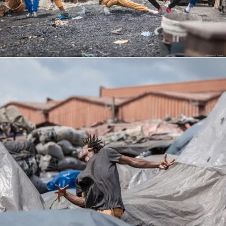
Blue
Equilibre
Renaissance
Afrofuturiste
Sunustreet
COMMERCIAL
Fashion
Culinaire
Industrielle