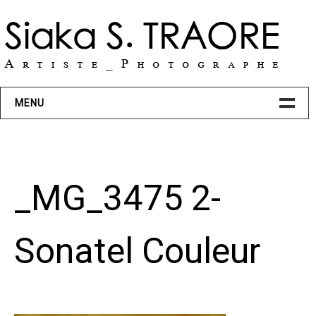
Skip
to
content
MENU
BIO
_MG_3475 2-
PROJETS
ART
Sonatel Couleur
Transcendance
Action