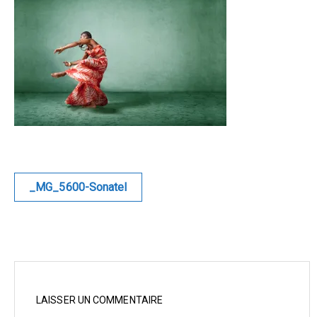
Blue
Equilibre
Renaissance
Afrofuturiste
Sunustreet
Navigation
_MG_5600-Sonatel
COMMERCIAL
de
l’article
Fashion
Culinaire
Industrielle
LAISSER UN COMMENTAIRE