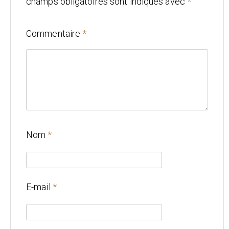
champs obligatoires sont indiqués avec
*
Mariage
Commentaire
*
Architecture
CONTACT
Nom
*
E-mail
*