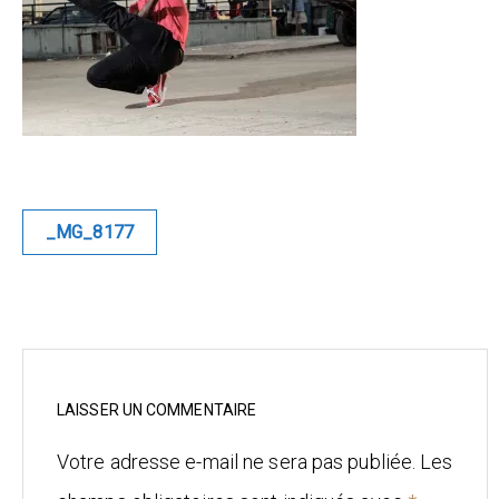
Blue
Equilibre
Renaissance
Afrofuturiste
Navigation
_MG_8177
de
Sunustreet
l’article
COMMERCIAL
Fashion
Culinaire
LAISSER UN COMMENTAIRE
Votre adresse e-mail ne sera pas publiée.
Les
Industrielle