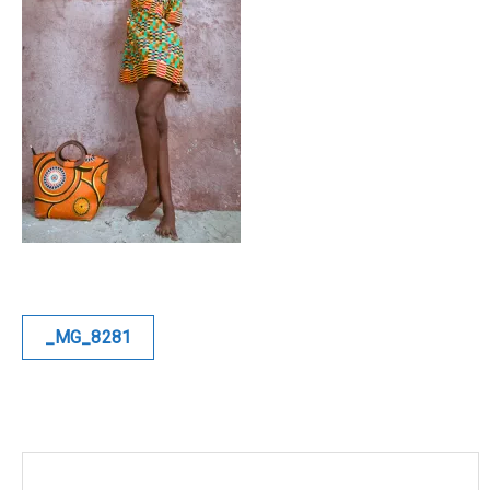
Blue
Equilibre
Renaissance
Afrofuturiste
Sunustreet
COMMERCIAL
Navigation
_MG_8281
de
Fashion
l’article
Culinaire
Industrielle