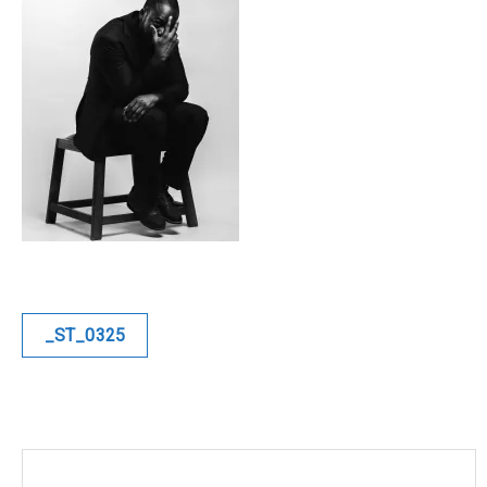
Blue
Equilibre
Renaissance
Afrofuturiste
Sunustreet
COMMERCIAL
Navigation
_ST_0325
de
Fashion
l’article
Culinaire
Industrielle