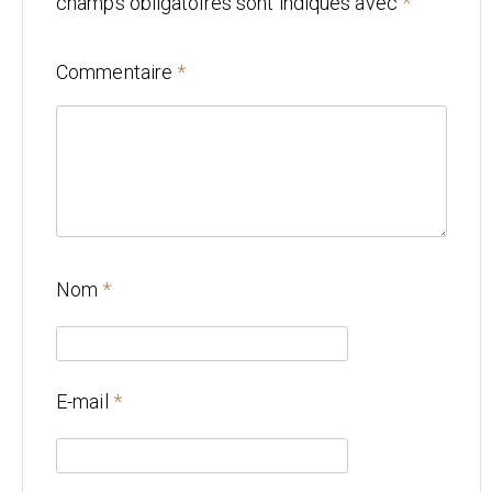
champs obligatoires sont indiqués avec
*
Mariage
Commentaire
*
Architecture
CONTACT
Nom
*
E-mail
*