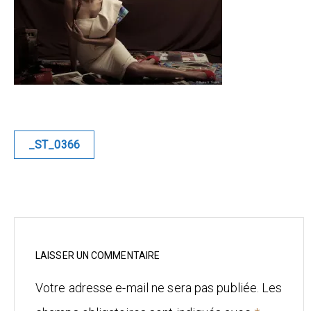
Blue
Equilibre
Renaissance
Afrofuturiste
Navigation
_ST_0366
de
Sunustreet
l’article
COMMERCIAL
Fashion
Culinaire
LAISSER UN COMMENTAIRE
Votre adresse e-mail ne sera pas publiée.
Les
Industrielle