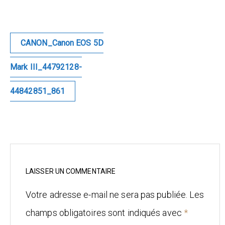
Mariage
Architecture
Navigation
CANON_Canon EOS 5D
de
l’article
CONTACT
Mark III_44792128-
44842851_861
LAISSER UN COMMENTAIRE
Votre adresse e-mail ne sera pas publiée.
Les
champs obligatoires sont indiqués avec
*