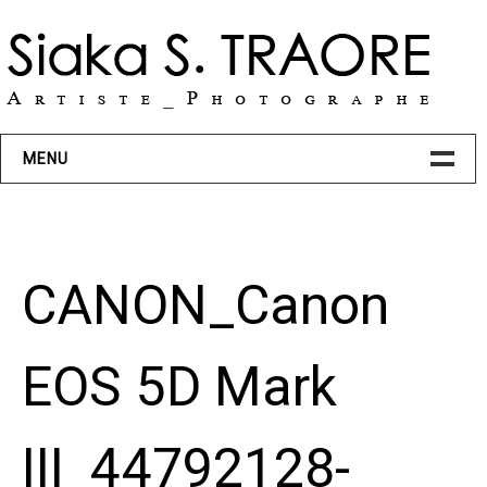
Skip
to
content
MENU
BIO
CANON_Canon
PROJETS
ART
EOS 5D Mark
Transcendance
III_44792128-
Action