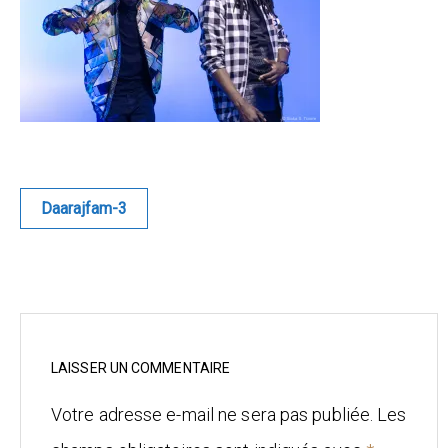
Blue
Equilibre
Renaissance
Afrofuturiste
Navigation
Daarajfam-3
de
Sunustreet
l’article
COMMERCIAL
Fashion
Culinaire
LAISSER UN COMMENTAIRE
Votre adresse e-mail ne sera pas publiée.
Les
Industrielle