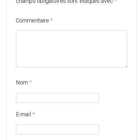
champs obligatoires sont indiqués avec
*
Mariage
Commentaire
*
Architecture
CONTACT
Nom
*
E-mail
*