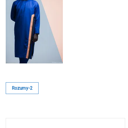
Blue
Equilibre
Renaissance
Afrofuturiste
Sunustreet
COMMERCIAL
Navigation
Rozumy-2
de
Fashion
l’article
Culinaire
Industrielle