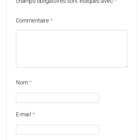
champs obligatoires sont indiqués avec
*
Mariage
Commentaire
*
Architecture
CONTACT
Nom
*
E-mail
*