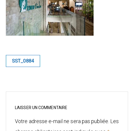
Blue
Equilibre
Renaissance
Afrofuturiste
Navigation
SST_0884
de
Sunustreet
l’article
COMMERCIAL
Fashion
Culinaire
LAISSER UN COMMENTAIRE
Votre adresse e-mail ne sera pas publiée.
Les
Industrielle