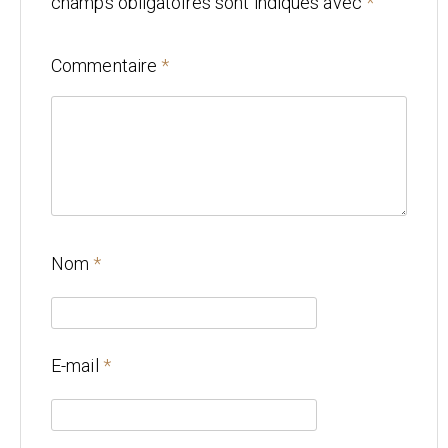
champs obligatoires sont indiqués avec
*
Mariage
Commentaire
*
Architecture
CONTACT
Nom
*
E-mail
*