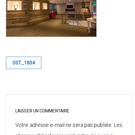
Blue
Equilibre
Renaissance
Afrofuturiste
Navigation
SST_1834
de
Sunustreet
l’article
COMMERCIAL
Fashion
Culinaire
LAISSER UN COMMENTAIRE
Votre adresse e-mail ne sera pas publiée.
Les
Industrielle