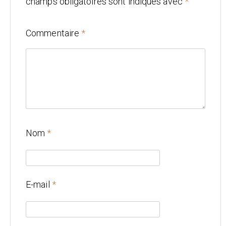
champs obligatoires sont indiqués avec
*
Mariage
Commentaire
*
Architecture
CONTACT
Nom
*
E-mail
*