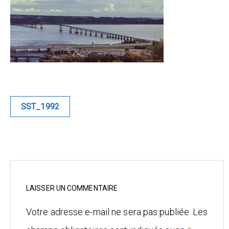
Blue
Equilibre
Renaissance
Afrofuturiste
Navigation
SST_1992
de
Sunustreet
l’article
COMMERCIAL
Fashion
Culinaire
LAISSER UN COMMENTAIRE
Votre adresse e-mail ne sera pas publiée.
Les
Industrielle