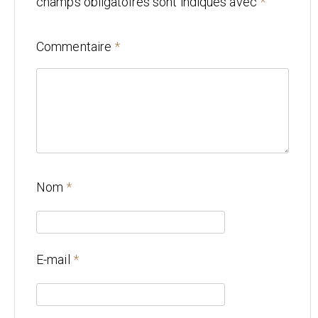
champs obligatoires sont indiqués avec
*
Mariage
Commentaire
*
Architecture
CONTACT
Nom
*
E-mail
*