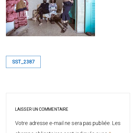
Blue
Equilibre
Renaissance
Afrofuturiste
Navigation
SST_2387
de
Sunustreet
l’article
COMMERCIAL
Fashion
Culinaire
LAISSER UN COMMENTAIRE
Votre adresse e-mail ne sera pas publiée.
Les
Industrielle