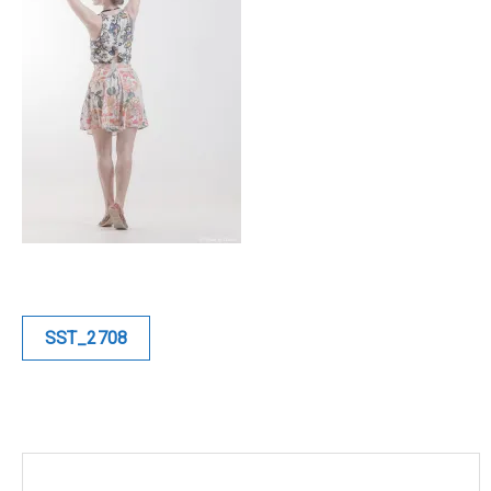
Blue
Equilibre
Renaissance
Afrofuturiste
Sunustreet
COMMERCIAL
Navigation
SST_2708
de
Fashion
l’article
Culinaire
Industrielle