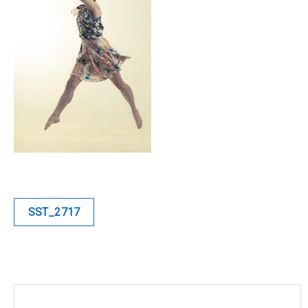
Blue
Equilibre
Renaissance
Afrofuturiste
Sunustreet
COMMERCIAL
Navigation
SST_2717
de
Fashion
l’article
Culinaire
Industrielle