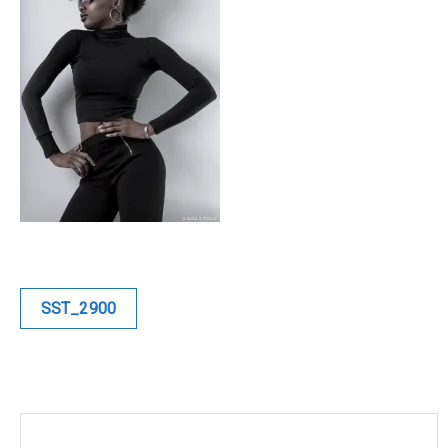
Blue
Equilibre
Renaissance
Afrofuturiste
Sunustreet
COMMERCIAL
Navigation
SST_2900
de
Fashion
l’article
Culinaire
Industrielle