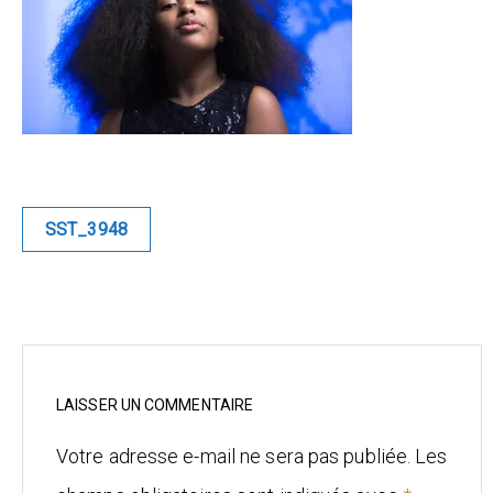
Blue
Equilibre
Renaissance
Afrofuturiste
Navigation
SST_3948
de
Sunustreet
l’article
COMMERCIAL
Fashion
Culinaire
LAISSER UN COMMENTAIRE
Votre adresse e-mail ne sera pas publiée.
Les
Industrielle