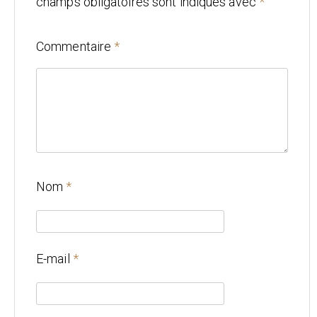
champs obligatoires sont indiqués avec
*
Mariage
Commentaire
*
Architecture
CONTACT
Nom
*
E-mail
*