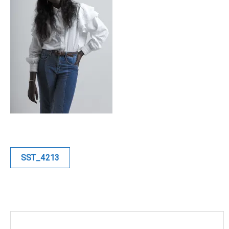
Blue
Equilibre
Renaissance
Afrofuturiste
Sunustreet
COMMERCIAL
Navigation
SST_4213
de
Fashion
l’article
Culinaire
Industrielle