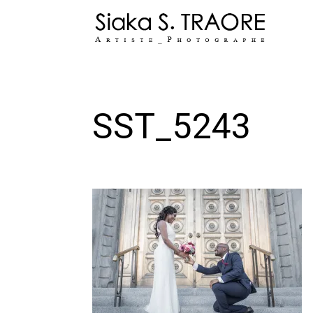
Skip
to
content
SST_5243