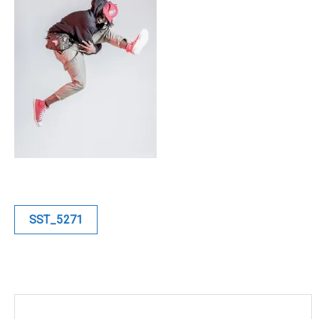
Blue
Equilibre
Renaissance
Afrofuturiste
Sunustreet
COMMERCIAL
Navigation
SST_5271
de
Fashion
l’article
Culinaire
Industrielle