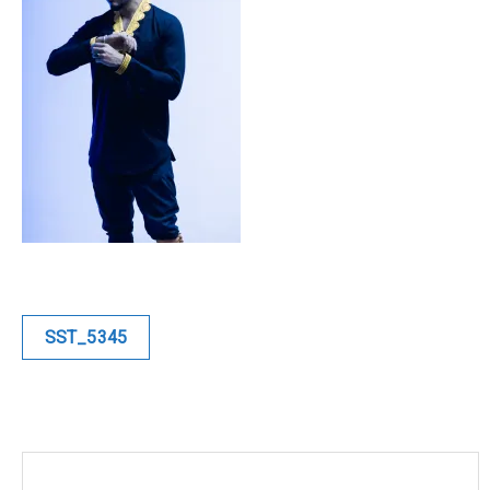
Blue
Equilibre
Renaissance
Afrofuturiste
Sunustreet
COMMERCIAL
Navigation
SST_5345
de
Fashion
l’article
Culinaire
Industrielle