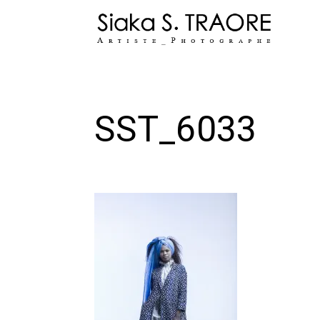
Skip
to
content
SST_6033