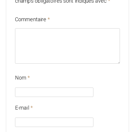
champs obligatoires sont indiqués avec
*
Mariage
Commentaire
*
Architecture
CONTACT
Nom
*
E-mail
*