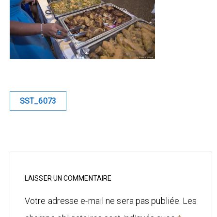
Blue
Equilibre
Renaissance
Afrofuturiste
Navigation
SST_6073
de
Sunustreet
l’article
COMMERCIAL
Fashion
Culinaire
LAISSER UN COMMENTAIRE
Votre adresse e-mail ne sera pas publiée.
Les
Industrielle