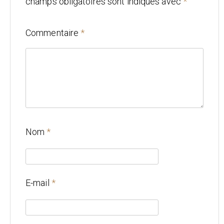
champs obligatoires sont indiqués avec
*
Mariage
Commentaire
*
Architecture
CONTACT
Nom
*
E-mail
*