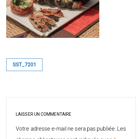
Blue
Equilibre
Renaissance
Afrofuturiste
Navigation
SST_7201
de
Sunustreet
l’article
COMMERCIAL
Fashion
Culinaire
LAISSER UN COMMENTAIRE
Votre adresse e-mail ne sera pas publiée.
Les
Industrielle