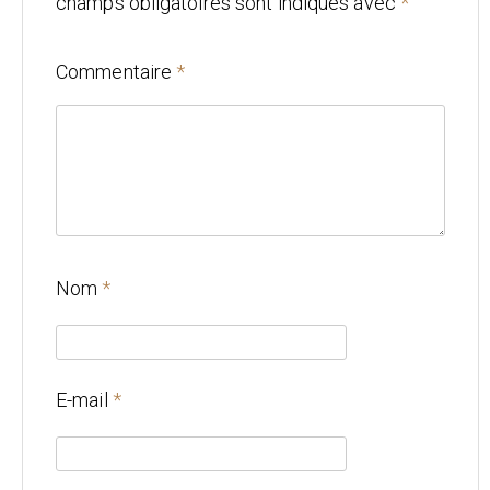
champs obligatoires sont indiqués avec
*
Mariage
Commentaire
*
Architecture
CONTACT
Nom
*
E-mail
*