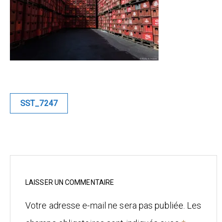
Blue
Equilibre
Renaissance
Afrofuturiste
Navigation
SST_7247
de
Sunustreet
l’article
COMMERCIAL
Fashion
Culinaire
LAISSER UN COMMENTAIRE
Votre adresse e-mail ne sera pas publiée.
Les
Industrielle