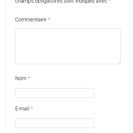
champs obligatoires sont indiqués avec
*
Mariage
Commentaire
*
Architecture
CONTACT
Nom
*
E-mail
*