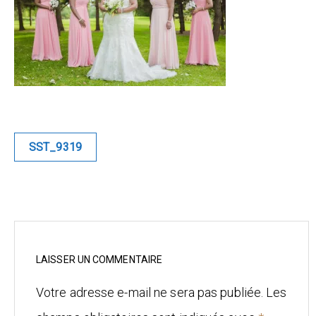
Blue
Equilibre
Renaissance
Afrofuturiste
Navigation
SST_9319
de
Sunustreet
l’article
COMMERCIAL
Fashion
Culinaire
LAISSER UN COMMENTAIRE
Votre adresse e-mail ne sera pas publiée.
Les
Industrielle